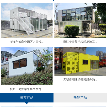
浙江宁波商业园区内日常...
浙江宁波某学校现场施工...
无锡市胡埭镇便民服务岗...
杭州千岛湖苹果舱民宿房...
推荐产品
热销产品