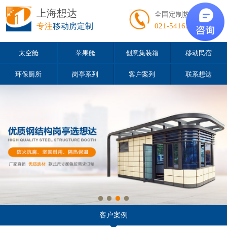
上海想达
全国定制热线
专注
移动房定制
021-54162163
太空舱
苹果舱
创意集装箱
移动民宿
环保厕所
岗亭系列
客户案列
联系想达
客户案例