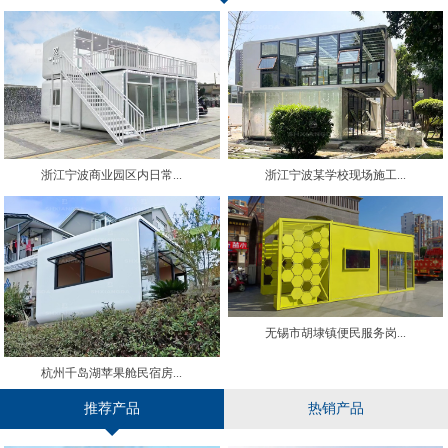
浙江宁波商业园区内日常...
浙江宁波某学校现场施工...
无锡市胡埭镇便民服务岗...
杭州千岛湖苹果舱民宿房...
推荐产品
热销产品