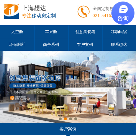
上海想达
全国定制热线
专注
移动房定制
021-54162163
太空舱
苹果舱
创意集装箱
移动民宿
环保厕所
岗亭系列
客户案列
联系想达
客户案例